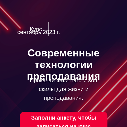
Курс
сентябрь 2023 г.
Современные
технологии
преподавания
Прокачай свои hard и soft
скилы для жизни и
преподавания.
Заполни анкету, чтобы
записаться на курс