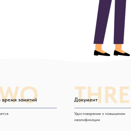
TWO
THRE
 время занятий
Документ
яется
Удостоверение о повышении
квалификации