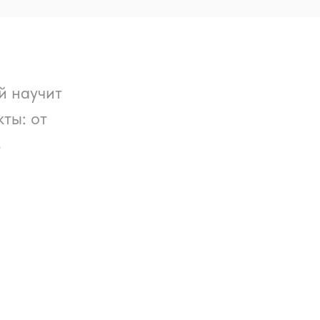
й научит
ты: от
в