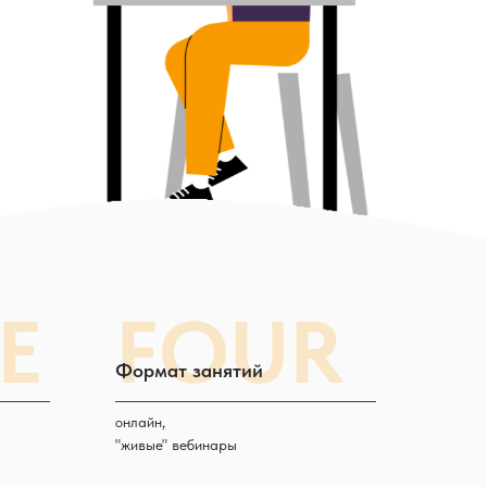
E
FOUR
Формат занятий
онлайн,
"живые" вебинары