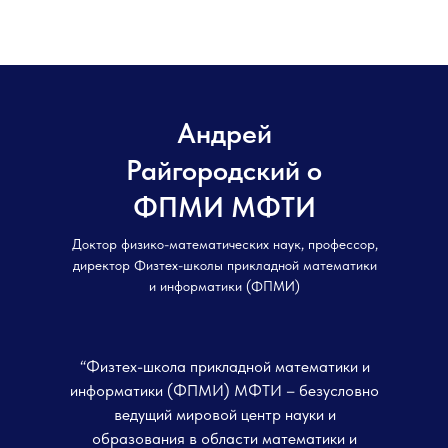
Шаги по оплате
обучения
работодателем
Андрей
Отправка заявки на
Райгородский о
обучение в МФТИ
ФПМИ МФТИ
Получение пакета
документов и договора-
Доктор физико-математических наук, профессор,
директор Физтех-школы прикладной математики
оферты слушателем от МФТИ
и информатики (ФПМИ)
Передача документов в
подразделение вашей
“Физтех-школа прикладной математики и
организации
информатики (ФПМИ) МФТИ – безусловно
ведущий мировой центр науки и
Согласование обучения
образования в области математики и
внутри вашей