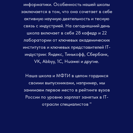
информатики. Особенность нашей школы
организации
заключается в том, что она сочетает в себе
активную научную деятельность и тесную
Поступление оплаты на
связь с индустрией. На сегодняшний день
счет МФТИ
школа включает в себя 28 кафедр и 22
лаборатории от ключевых академических
Предоставление
институтов и ключевых представителей IT-
доступа к обучению
индустрии: Яндекс, Тинькофф, Сбербанк,
слушателю
VK, Abbyy, 1C, Huawei и другие.
Мы работаем по 3х стороннему договору
Наша школа и МФТИ в целом гордимся
Скидки и спецпредложения не
своими выпускниками, например, мы
Эта анкета пом
применяются
согласования д
занимаем первое место в рейтинге вузов
Или вы можете приложить карточку вашей
быстрее.
России по уровню зарплат занятых в IT-
организации
отрасли специалистов "
Предоставленн
Наш менеджер свяжется с вами для
использована д
уточнения или дозапроса информации.
заполнения док
Для того, чтобы начать обучение быстрее,
ваше время.
заполните, пожалуйста, форму выше