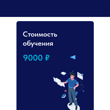
Кроме того, мы
Ваши ФИО
конфиденциальн
обеспечим их б
+7
Стоимость
Ваш e-mail
обучения
Карточка организации
9000 ₽
Add files
Отправить
Нажимая кнопку «Отправить», вы
соглашаетесь с условиями обработки
персональных данных