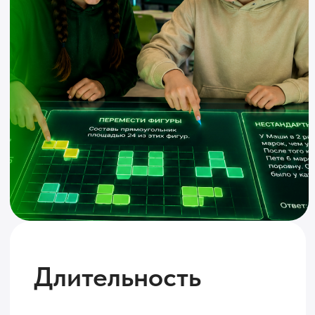
Длительность
8 месяца,
2 ак.ч. в неделю
Формат
Живое общение с
преподавателем на онлайн-
вебинарах 2 раза в неделю
Программа