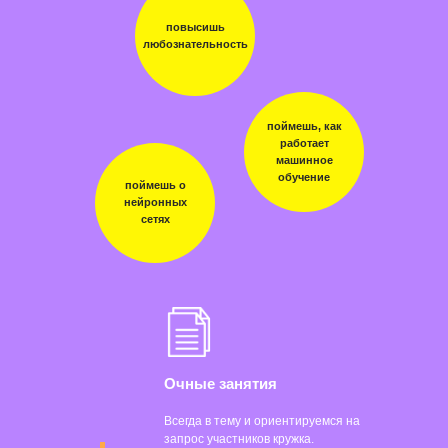
повысишь
любознательность
поймешь, как
работает
машинное
обучение
поймешь о
нейронных
сетях
Очные занятия
Всегда в тему и ориентируемся на
запрос участников кружка.