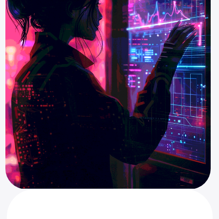
Длительность
9 месяцев
4 ак.ч. в неделю,
Формат
Живое общение с
преподавателем на онлайн-
вебинарах