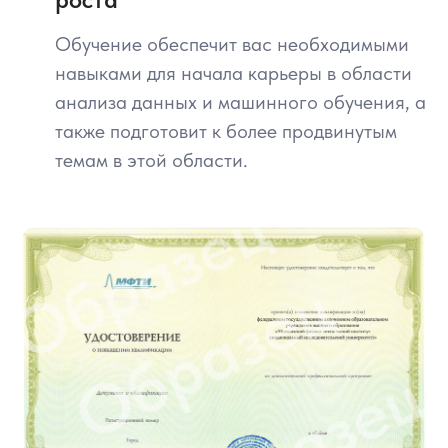
Quacquarelli Symonds МФТИ
занимает первое место
Обучение обеспечит вас необходимыми
среди технических вузов
навыками для начала карьеры в области
России
анализа данных и машинного обучения, а
также подготовит к более продвинутым
12 выпускников МФТИ
темам в этой области.
вошли в список
Forbes
2 выпускника МФТИ
стали Нобелевскими
лауреатами по физике в
2010 году
Исследование
Superjob
показало, что
самые высокие зарплаты среди
молодых IT-специалистов - 230 000
рублей в месяц - окончивших вузы в