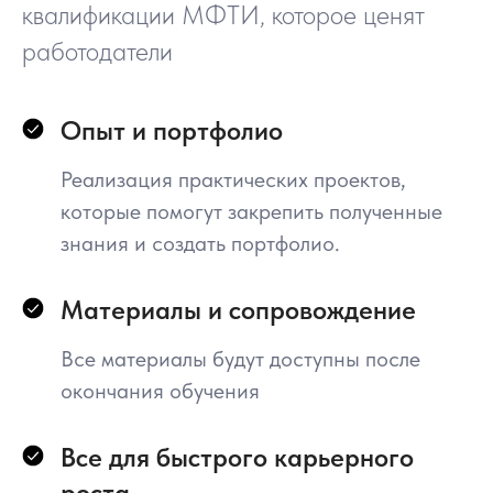
квалификации МФТИ, которое ценят
МФТИ №1 среди
работодатели
технических вузов
Опыт и портфолио
России
Реализация практических проектов,
Нам есть, чем гордиться
которые помогут закрепить полученные
знания и создать портфолио.
МФТИ вошел в 50 лучших вузов мира по
физике и в 100 лучших по математике
Материалы и сопровождение
по результатам рейтинга QS World
University Rankings by Subject 2021
Все материалы будут доступны после
окончания обучения
В общих рейтингах лучших
Все для быстрого карьерного
университетов мира Times
роста
Higher Education и