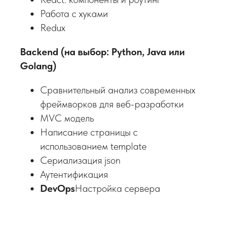
на вопросы и даст обратную
Работа с хуками
связь в чате во время лекции.
Redux
Если тяжело, проведёт
дополнительные консультации
Backend (на выбор: Python, Java или
Golang)
Сравнительный анализ современных
фреймворков для веб-разработки
Куратор
MVC модель
помогает по
Написание страницы с
организационным вопросам,
использованием template
напоминает о сроках,
Сериализация json
помогает дойти до конца,
Аутентификация
мотивируя вас при
DevOps
Настройка сервера
необходимости