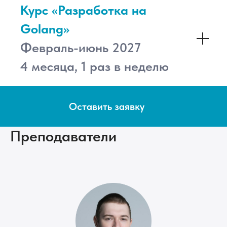
Курс «Разработка на
Во время обучения команда
Golang»
будет с вами на связи через
Февраль-июнь 2027
Телеграм-чат, вы не
останетесь один на один с
4 месяца, 1 раз в неделю
вопросами и сложными
задачами
Оставить заявку
Преподаватели