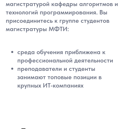
магистратурой кафедры алгоритмов и
технологий программирования. Вы
присоединитесь к группе студентов
магистратуры МФТИ:
среда обучения приближена к
профессиональной деятельности
преподаватели и студенты
Команда помощи
занимают топовые позиции в
Поможем вам дойти до конца
крупных ИТ-компаниях
Организатор
держит руку на пульсе,
корректирует обучающую