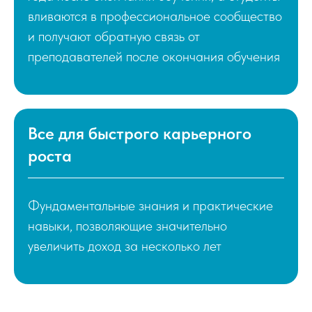
вливаются в профессиональное сообщество
и получают обратную связь от
преподавателей после окончания обучения
Все для быстрого карьерного
роста
МФТИ №1 среди
технических вузов
Фундаментальные знания и практические
России
навыки, позволяющие значительно
увеличить доход за несколько лет
Нам есть, чем гордиться
МФТИ вошел в 50 лучших вузов мира по