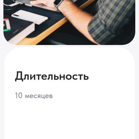
Формат
Живое общение с
преподавателем и студентами
МФТИ на онлайн-вебинарах 1-2
раза в неделю
Рассрочка
Беспроцентная рассрочка от
университета