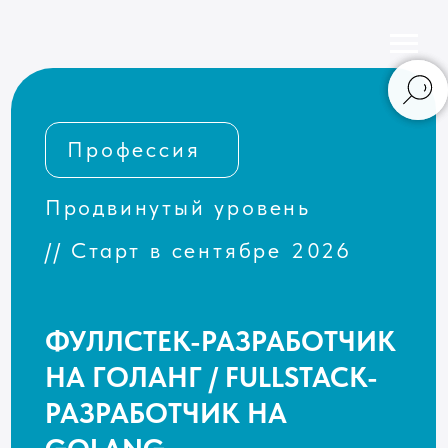
Профессия
Продвинутый уровень
// Старт в сентябре 2026
ФУЛЛСТЕК-РАЗРАБОТЧИК
НА ГОЛАНГ / FULLSTACK-
РАЗРАБОТЧИК НА
GOLANG
Повысите свою квалификацию в веб-
разработке, изучите язык Голанг
(Golang) и технологии непрерывной
интеграции и доставки (CI/CD)
на