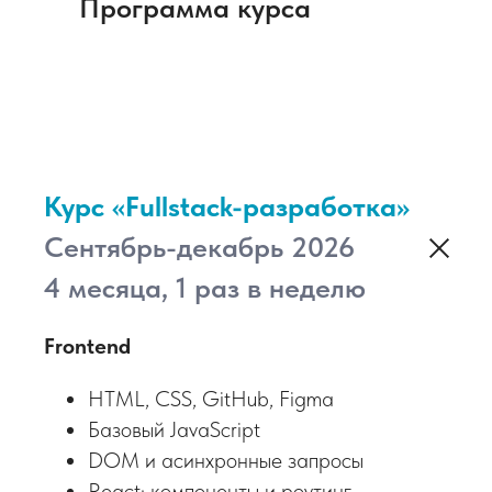
Программа курса
программу при
необходимости
Преподаватель
не только проведёт занятие и
покажет на примерах, но и
организует дополнительную
Курс «Fullstack-разработка»
сессию, чтобы ликвидировать
Сентябрь-декабрь 2026
пробелы в знаниях, ответит
на вопросы во время и поле
4 месяца, 1 раз в неделю
обучения
Frontend
HTML, CSS, GitHub, Figma
Ассистент
Базовый JavaScript
поможет с проверкой
DOM и асинхронные запросы
домашних заданий, ответит
React: компоненты и роутинг