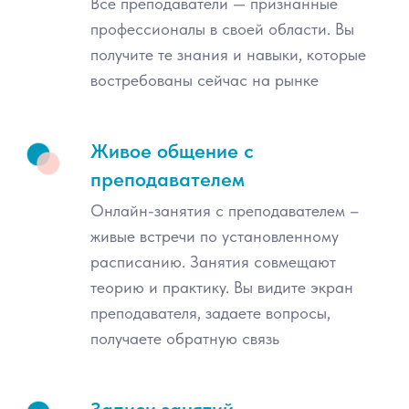
Все преподаватели — признанные
М
атематики и
профессионалы в своей области. Вы
И
нформатики
МФТИ
получите те знания и навыки, которые
востребованы сейчас на рынке
25
Живое общение с
научных лабораторий, в которых
преподавателем
рождается прогресс
Онлайн-занятия с преподавателем –
218
живые встречи по установленному
расписанию. Занятия совмещают
преподавателей с учёными степенями
теорию и практику. Вы видите экран
преподавателя, задаете вопросы,
получаете обратную связь
26
крупных компаний-партнёров,