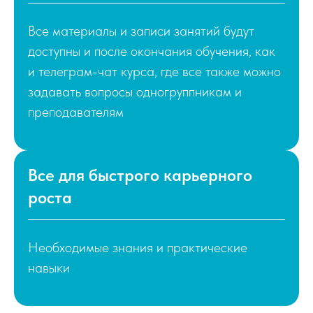
МФТИ №1 среди
Все материалы и записи занятий будут
технических вузов
доступны и после окончания обучения, как
России
и телеграм-чат курса, где все также можно
задавать вопросы одногруппникам и
Нам есть, чем гордиться
преподавателям
МФТИ вошел в 50 лучших вузов мира по
физике и в 100 лучших по математике по
Все для быстрого карьерного
результатам рейтинга QS World University
роста
Rankings by Subject 2021
Необходимые знания и практические
В общих рейтингах лучших
навыки
университетов мира Times
Higher Education и
Quacquarelli Symonds МФТИ