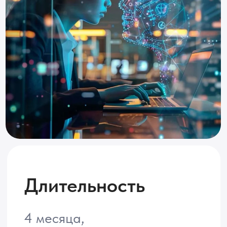
Длительность
4 месяца,
8 ак.ч. в неделю
Формат
Онлайн вебинары
с преподавателем
Время занятий
вторник, четверг