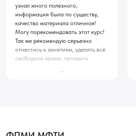
узнал много полезного,
информация была по существу,
качество материала отличное!
Могу порекомендовать этот курс!
Так же рекомендую серьезно
отнестись к занятиям, уделять всё
свободное время, проявить
терпение, внимательность к
деталям и упорство. По факту курс
не так сложен как может
показаться на первый взгляд.
Главное не бояться, а делать, не
стесняться задавать вопросы,
искать разные источники
информации и примеры. Я считаю,
ФПМИ МФТИ