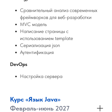
Преподаватель
Сравнительный анализ современных
не только проведёт занятие и
фреймворков для веб-разработки
покажет на примерах, но и
организует дополнительную
MVC модель
сессию, чтобы ликвидировать
Написание страницы с
пробелы в знаниях, ответит
использованием template
на вопросы во время и после
Сериализация json
обучения
Аутентификация
DevOps
Ассистент
Настройка сервера
поможет с проверкой
домашних заданий, ответит
на вопросы и даст обратную
Курс «Язык Java»
связь в чате во время лекции.
Февраль-июнь 2027
Если тяжело, проведёт