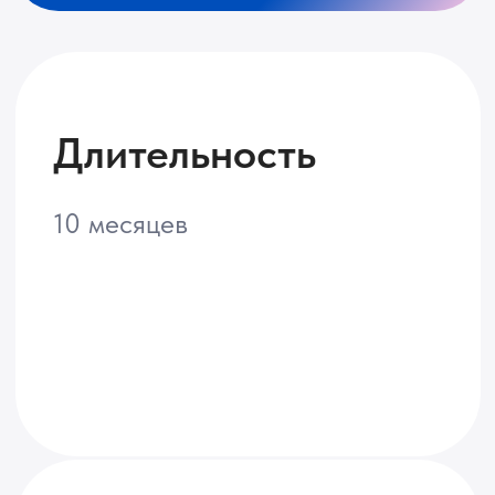
Формат
Живое общение с
преподавателем и студентами
МФТИ на онлайн-вебинарах 1-2
раза в неделю
Рассрочка
Беспроцентная рассрочка от
университета