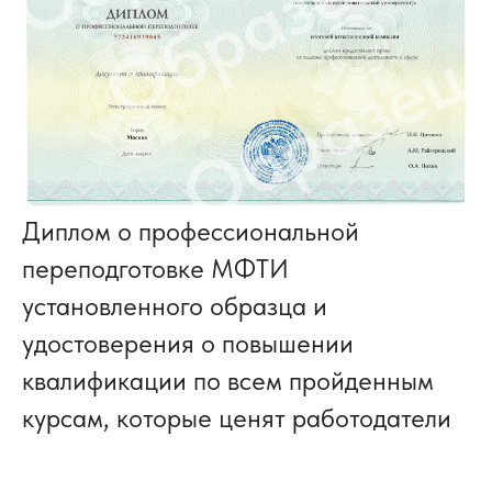
В общих рейтингах лучших
университетов мира Times
Higher Education и
Quacquarelli Symonds МФТИ
занимает первое место среди
технических вузов России
Диплом о профессиональной
12 выпускников МФТИ
переподготовке МФТИ
вошли в список
Forbes
установленного образца и
удостоверения о повышении
2 выпускника МФТИ стали
квалификации по всем пройденным
Нобелевскими лауреатами
по физике в 2010 году
курсам, которые ценят работодатели