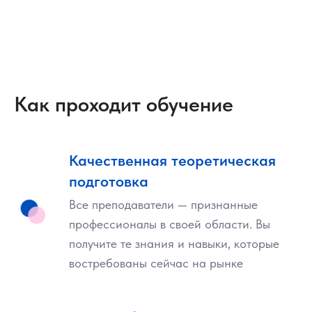
Исследование
Superjob
показало, что
самые высокие зарплаты среди молодых
IT-специалистов - 230 000 рублей в месяц
- окончивших вузы в 2014-2019 годах, у
выпускников Московского Физико-
технического института
Как проходит обучение
Качественная теоретическая
подготовка
Ф
изтех-школа
Все преподаватели — признанные
П
рикладной
профессионалы в своей области. Вы
получите те знания и навыки, которые
М
атематики и
востребованы сейчас на рынке
И
нформатики
МФТИ