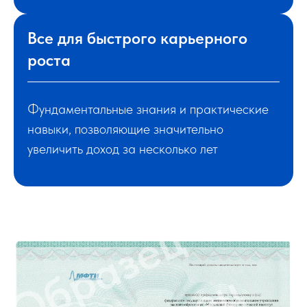
Все для быстрого карьерного
роста
МФТИ №1 среди
Фундаментальные знания и практические
технических вузов
навыки, позволяющие значительно
России
увеличить доход за несколько лет
Нам есть, чем гордиться
МФТИ вошел в 50 лучших вузов мира по
физике и в 100 лучших по математике по
результатам рейтинга QS World University
Rankings by Subject 2021