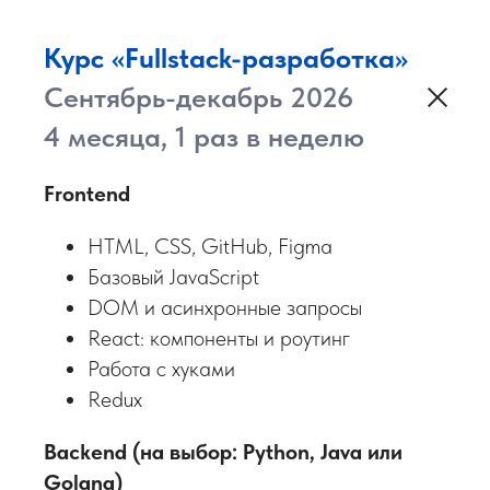
Курс «Fullstack-разработка»
Сентябрь-декабрь 2026
4 месяца, 1 раз в неделю
Команда помощи
Frontend
Поможем вам дойти до конца
HTML, CSS, GitHub, Figma
Базовый JavaScript
DOM и асинхронные запросы
Организатор
React: компоненты и роутинг
держит руку на пульсе,
Работа с хуками
корректирует обучающую
Redux
программу при
необходимости
Backend (на выбор: Python, Java или
Golang)